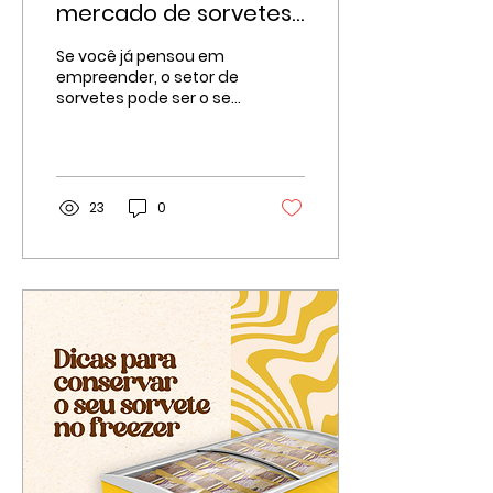
mercado de sorvetes
é um negócio sempre
Se você já pensou em
em alta?
empreender, o setor de
sorvetes pode ser o seu
próximo grande passo!
Conquiste um
faturamento de até 50
mil: Já você...
23
0