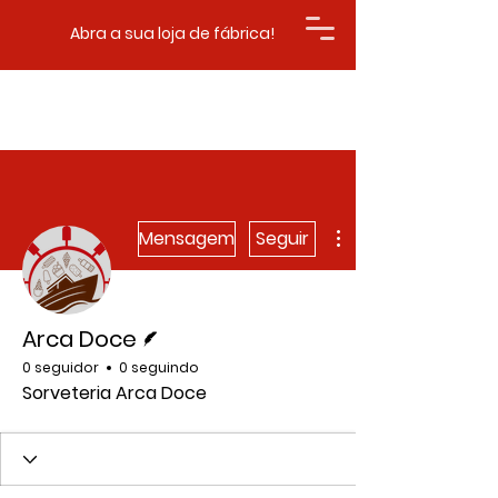
Abra a sua loja de fábrica!
Mais ações
Mensagem
Seguir
Escritor
Arca Doce
0 seguidor
0 seguindo
Sorveteria Arca Doce