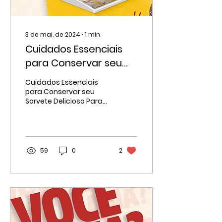
3 de mai. de 2024
∙
1
min
Cuidados Essenciais
para Conservar seu
Sorvete no freezer
Cuidados Essenciais
para Conservar seu
Sorvete Delicioso Para
desfrutar de um
sorvete perfeitamente
gelado e delicioso,
alguns cuidados...
59
0
2